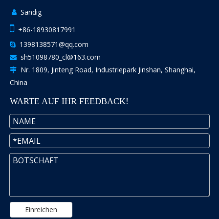
Sandig


+86-18930817991
1398138571@qq.com

sh51098780_cl@163.com

Nr. 1809, Jinteng Road, Industriepark Jinshan, Shanghai,

China
WARTE AUF IHR FEEDBACK!
Einreichen