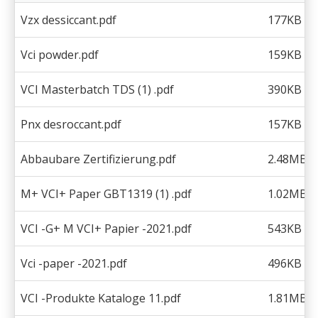
Vzx dessiccant.pdf
177KB
Vci powder.pdf
159KB
VCI Masterbatch TDS (1) .pdf
390KB
Pnx desroccant.pdf
157KB
Abbaubare Zertifizierung.pdf
2.48MB
M+ VCI+ Paper GBT1319 (1) .pdf
1.02MB
VCI -G+ M VCI+ Papier -2021.pdf
543KB
Vci -paper -2021.pdf
496KB
VCI -Produkte Kataloge 11.pdf
1.81MB