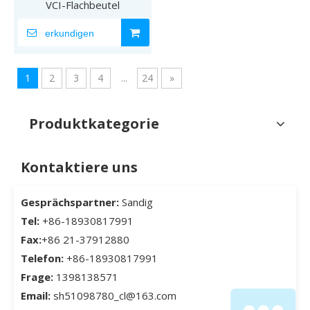
VCI-Flachbeutel
erkundigen
1
2
3
4
...
24
»
Produktkategorie
Kontaktiere uns
Gesprächspartner:
Sandig
Tel:
+86-18930817991
Fax:
+86 21-37912880
Telefon:
+86-18930817991
Frage:
1398138571
Email:
sh51098780_cl@163.com