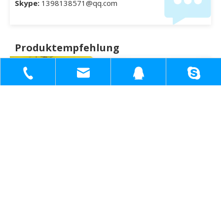
Skype:
1398138571@qq.com
Produktempfehlung
+86-18930817991
sh51098780_cl@163.com
1398138571
1398138571@q