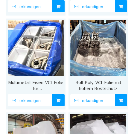
Waffentaschen
Polyverpackung für
Gussteile
erkundigen
erkundigen
Multimetall-Eisen-VCI-Folie
Roll-Poly-VCI-Folie mit
für
hohem Rostschutz
Korrosionsbeständigkeit
erkundigen
erkundigen