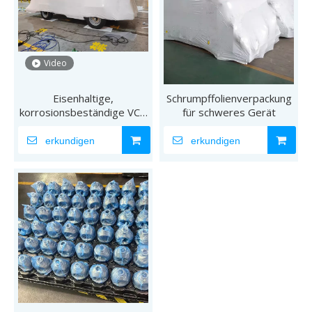
Video
Eisenhaltige,
Schrumpffolienverpackung
korrosionsbeständige VCI-
für schweres Gerät
Wärmeschrumpffolie
erkundigen
erkundigen