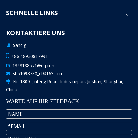
SCHNELLE LINKS
KONTAKTIERE UNS
Sandig


+86-18930817991
1398138571@qq.com

sh51098780_cl@163.com

Nr. 1809, Jinteng Road, Industriepark Jinshan, Shanghai,

China
WARTE AUF IHR FEEDBACK!