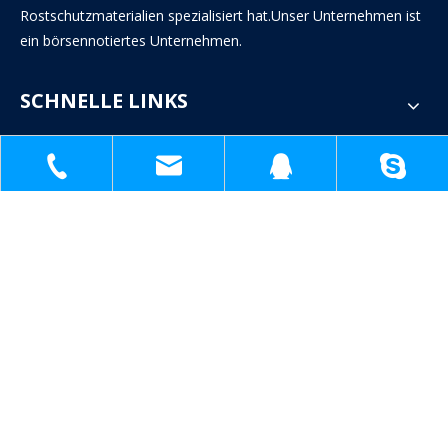
Rostschutzmaterialien spezialisiert hat.Unser Unternehmen ist
ein börsennotiertes Unternehmen.
SCHNELLE LINKS
KONTAKTIERE UNS
Sandig


+86-18930817991
1398138571@qq.com

+86-18930817991
sh51098780_cl@163.com
1398138571
1398138571@q
sh51098780_cl@163.com

Nr. 1809, Jinteng Road, Industriepark Jinshan, Shanghai,

China
WARTE AUF IHR FEEDBACK!