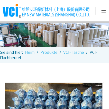
Sie sind hier:
Heim
/
Produkte
/
VCI-Tasche
/
VCI-
Flachbeutel