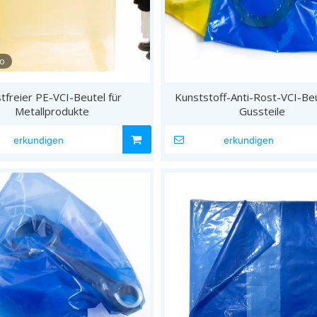
eo
tfreier PE-VCI-Beutel für
Kunststoff-Anti-Rost-VCI-Beu
Metallprodukte
Gussteile
erkundigen
erkundigen