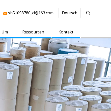
sh51098780_cl@163.com
Deutsch

Um
Ressourcen
Kontakt