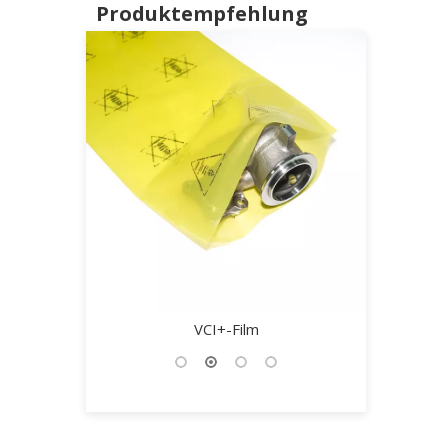
Produktempfehlung
tferner
VCI+-Film
VCI Alu