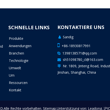
KONTAKTIERE UNS
SCHNELLE LINKS
Sandig

Produkte
n

Anwendungen
+86-18930817991
nd
Branchen
1398138571@qq.com

sh51098780_cl@163.com

Technologie
Nr. 1809, Jinteng Road, Indust

Umwelt
Jinshan, Shanghai, China
Um
Ressourcen
Kontakt
.Alle Rechte vorbehalten.
Sitemap
.Unterstützung von:
Leadong
.
沪I