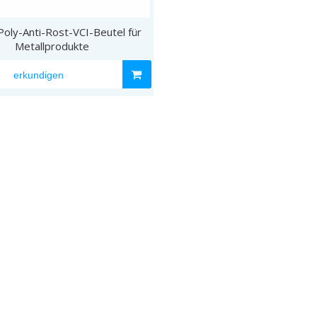
Poly-Anti-Rost-VCI-Beutel für
VCI-Aluminiumfolie
Metallprodukte
erkundigen
VCI-708 Umweltrosten