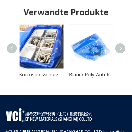
Verwandte Produkte
Gelber flüchtiger Korrosionsinhibitor VCI-Beutel für Gussteile
Korrosionsschutz-Poly-VCI-Beutel für Automobilteile
Blauer Poly-Anti-Rost-VCI-Beutel für Metallprodukte
VCI EP NEUE MATERIALIEN (SHANGHAI) CO., LTD.ist ein High-