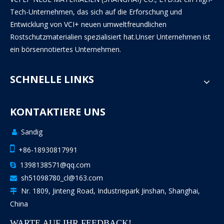
Tech-Unternehmen, das sich auf die Erforschung und
Entwicklung von VCI+ neuen umweltfreundlichen
Rostschutzmaterialien spezialisiert hat.Unser Unternehmen ist
ein börsennotiertes Unternehmen.
SCHNELLE LINKS
KONTAKTIERE UNS
Sandig


+86-18930817991
1398138571@qq.com

sh51098780_cl@163.com

Nr. 1809, Jinteng Road, Industriepark Jinshan, Shanghai,

China
WARTE AUF IHR FEEDBACK!