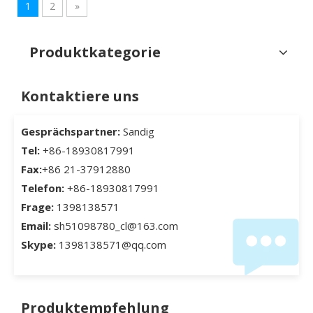
1
2
»
Produktkategorie
Kontaktiere uns
Gesprächspartner:
Sandig
Tel:
+86-18930817991
Fax:
+86 21-37912880
Telefon:
+86-18930817991
Frage:
1398138571
Email:
sh51098780_cl@163.com
Skype:
1398138571@qq.com
Produktempfehlung