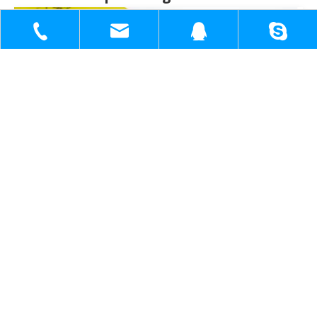
+86-18930817991
sh51098780_cl@163.com
1398138571
1398138571@q
VCI Aluminiumfolie gewebter Film