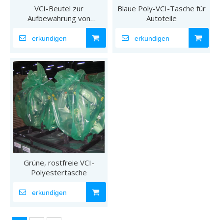
VCI-Beutel zur
Blaue Poly-VCI-Tasche für
Aufbewahrung von
Autoteile
Korrosionsschutz-
Polyverpackungen
erkundigen
erkundigen
Grüne, rostfreie VCI-
Polyestertasche
erkundigen