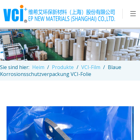
Sie sind hier:
Heim
/
Produkte
/
VCI-Film
/
Blaue
Korrosionsschutzverpackung VCI-Folie