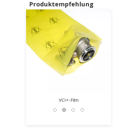
Produktempfehlung
erner
VCI+-Film
VCI Alumi