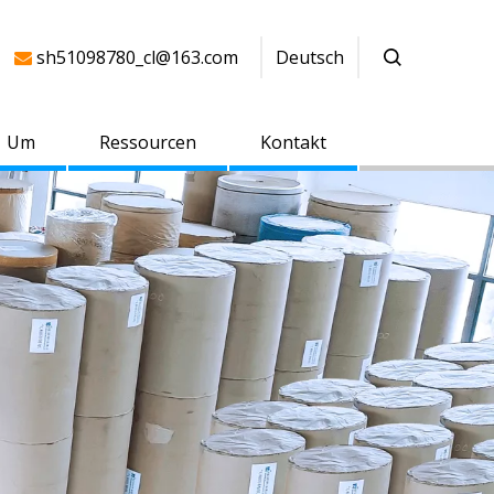
sh51098780_cl@163.com
Deutsch

Um
Ressourcen
Kontakt