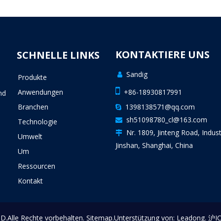
KONTAKTIERE UNS
SCHNELLE LINKS
Sandig

Produkte
n

Anwendungen
+86-18930817991
nd
Branchen
1398138571@qq.com

sh51098780_cl@163.com

Technologie
Nr. 1809, Jinteng Road, Indust

Umwelt
Jinshan, Shanghai, China
Um
Ressourcen
Kontakt
.Alle Rechte vorbehalten.
Sitemap
.Unterstützung von:
Leadong
.
沪I