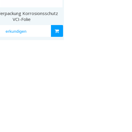
Verpackung Korrosionsschutz
VCI-Aluminiumfolie
VCI-Folie
erkundigen
VCI-708 Umweltrostentf