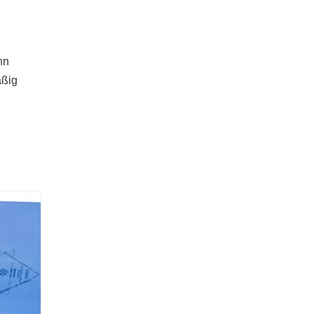
nn
äßig