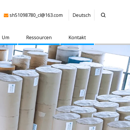
sh51098780_cl@163.com
Deutsch

Um
Ressourcen
Kontakt