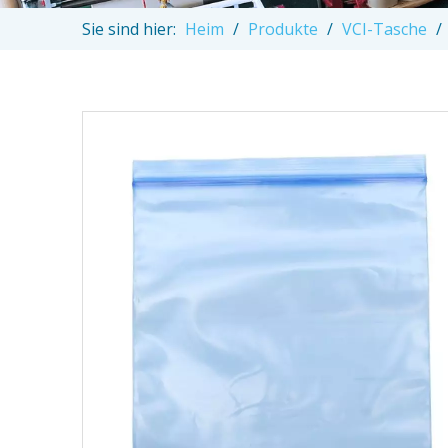
Sie sind hier:
Heim
/
Produkte
/
VCI-Tasche
/