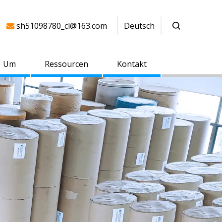
sh51098780_cl@163.com
Deutsch

Um
Ressourcen
Kontakt