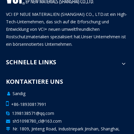
VCI EP NEUE MATERIALIEN (SHANGHAI) CO., LTD.ist ein High-
Tech-Unternehmen, das sich auf die Erforschung und
Entwicklung von VCI+ neuen umweltfreundlichen
Rostschutzmaterialien spezialisiert hat.Unser Unternehmen ist
ein börsennotiertes Unternehmen.
SCHNELLE LINKS
KONTAKTIERE UNS
VCI-Tasche für mechanische Geräte
Sandig


+86-18930817991
1398138571@qq.com

sh51098780_cl@163.com

Nr. 1809, Jinteng Road, Industriepark Jinshan, Shanghai,
