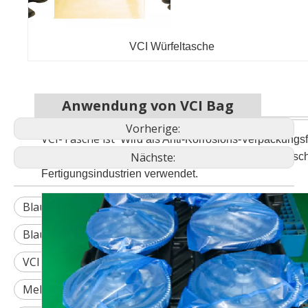
VCI Würfeltasche
Anwendung von VCI Bag
Vorherige:
VCI-Tasche ist
Wird als Anti-Korrosions-Verpackungsfo
Nächste:
Elektrogeräten, in Präzisionsmaschinen, Schwermaschi
Fertigungsindustrien verwendet.
Blaue VCI-Tasche
Mehrzweck-VCI-Tasche
Blaue Mehrzweck-VCI-Tasche
VCI Tasche für Autoteile
Mehrzweck-VCI-Tasche für Autoteile