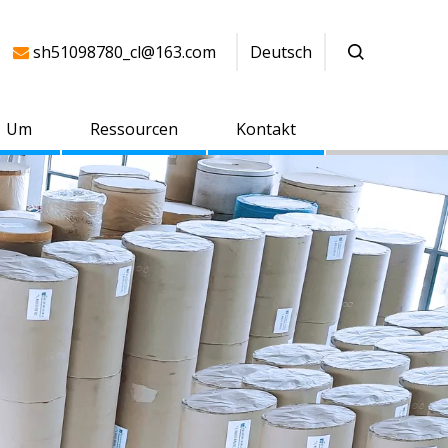
sh51098780_cl@163.com
Deutsch

Um
Ressourcen
Kontakt