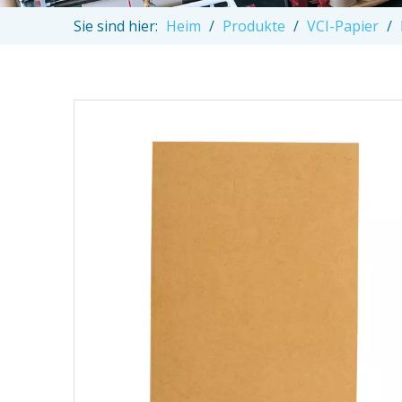
Sie sind hier:
Heim
/
Produkte
/
VCI-Papier
/