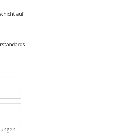
chicht auf
ärstandards
kungen.