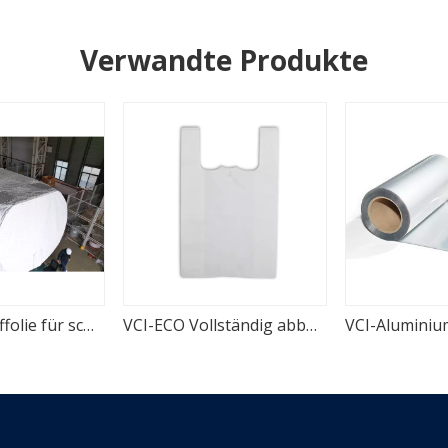
Verwandte Produkte
VCI-Schrumpffolie für schwere Windkraftanlagen
VCI-ECO Vollständig abbaubarer Rostschutzfilm TDS
VCI-Aluminiu