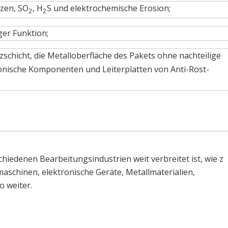
tzen, SO
, H
S und elektrochemische Erosion;
2
2
ger Funktion;
zschicht, die Metalloberfläche des Pakets ohne nachteilige
ronische Komponenten und Leiterplatten von Anti-Rost-
.
chiedenen Bearbeitungsindustrien weit verbreitet ist, wie z
aschinen, elektronische Geräte, Metallmaterialien,
o weiter.