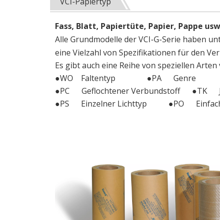
VCI-Papiertyp
Fass, Blatt, Papiertüte, Papier, Pappe us
Alle Grundmodelle der VCI-G-Serie haben unt
eine Vielzahl von Spezifikationen für den Ve
Es gibt auch eine Reihe von speziellen Arte
●WO Faltentyp ●PA Genre
●PC Geflochtener Verbundstoff ●TK Jap
●PS Einzelner Lichttyp ●PO Einfach