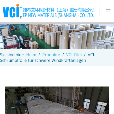
Sie sind hier:
Heim
/
Produkte
/
VCI-Film
/
VCI-
Schrumpffolie für schwere Windkraftanlagen