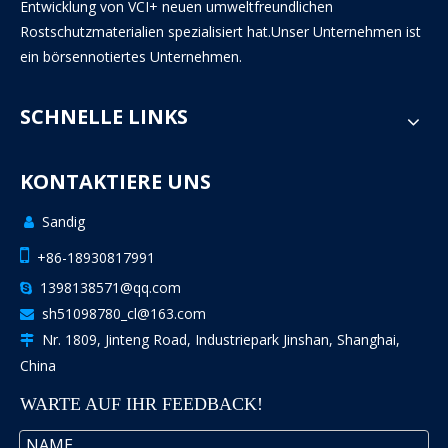
Entwicklung von VCI+ neuen umweltfreundlichen
Rostschutzmaterialien spezialisiert hat.Unser Unternehmen ist
ein börsennotiertes Unternehmen.
SCHNELLE LINKS
KONTAKTIERE UNS
Sandig


+86-18930817991
1398138571@qq.com

sh51098780_cl@163.com

Nr. 1809, Jinteng Road, Industriepark Jinshan, Shanghai,

China
WARTE AUF IHR FEEDBACK!