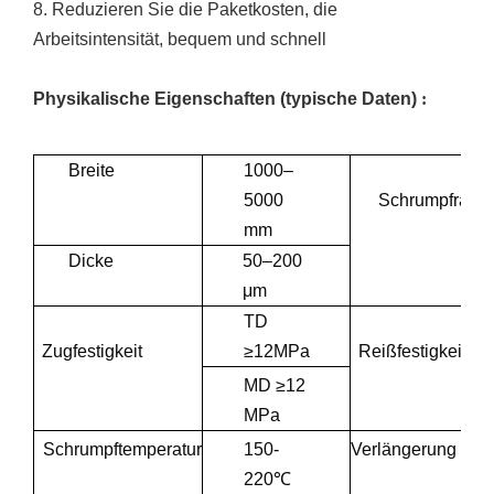
8. Reduzieren Sie die Paketkosten, die
Arbeitsintensität, bequem und schnell
Physikalische Eigenschaften (typische Daten)
:
Breite
1000–
T
5000
Schrumpfrate
4
mm
Dicke
50–200
M
μm
8
TD
Zugfestigkeit
≥12MPa
Reißfestigkeit
MD ≥12
MPa
Schrumpftemperatur
150-
Verlängerung
220℃