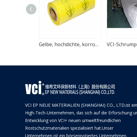
Verpackungsschrumpffolie aus rostfreier VCI-Schrumpffolie mit hoher Dichte
Gelbe, hochdichte, korrosionsbeständige VCI-Stahlfolie
VCI EP NEUE MATERIALIEN (SHANGHAI) CO., LTD.ist ei
High-Tech-Unternehmen, das sich auf die Erforschung u
Entwicklung von VCI+ neuen umweltfreundlichen
Rostschutzmaterialien spezialisiert hat.Unser
Unternehmen ist ein börsennotiertes Unternehmen.