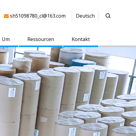
sh51098780_cl@163.com
Deutsch

Um
Ressourcen
Kontakt