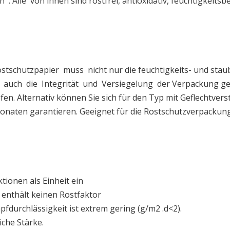
 Alle von ihnen sind rostfrei, antioxidativ, feuchtigkeitsb
tschutzpapier muss nicht nur die feuchtigkeits- und sta
n auch die Integrität und Versiegelung der Verpackung ge
n. Alternativ können Sie sich für den Typ mit Geflechtve
Monaten garantieren. Geeignet für die Rostschutzverpackun
tionen als Einheit ein
, enthält keinen Rostfaktor
durchlässigkeit ist extrem gering (g/m2 .d<2).
iche Stärke.