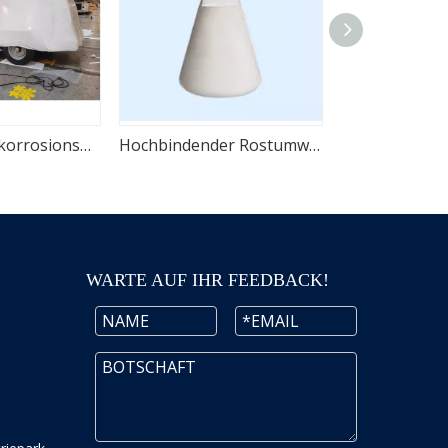
Eisenhaltige, korrosionsbeständige VCI-Wärmeschrumpffolie
Hochbindender Rostumwandler für den industriellen Metallschutz
WARTE AUF IHR FEEDBACK!