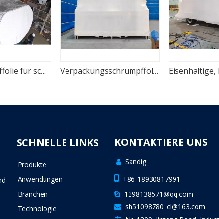
VCI-Schrumpffolie für schwere Windkraftanlagen
Verpackungsschrumpffolie aus rostfreier VCI-Schrumpffolie mit hoher Dichte
KONTAKTIERE UNS
SCHNELLE LINKS
Sandig

Produkte
n

Anwendungen
+86-18930817991
nd
Branchen
1398138571@qq.com

sh51098780_cl@163.com

Technologie