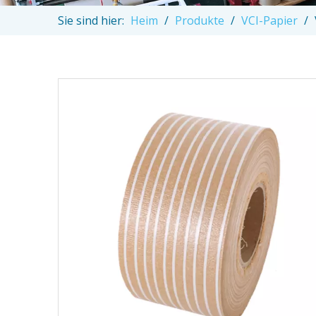
Sie sind hier:
Heim
/
Produkte
/
VCI-Papier
/