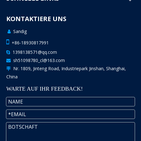
KONTAKTIERE UNS
Sandig


+86-18930817991
1398138571@qq.com

sh51098780_cl@163.com

Nr. 1809, Jinteng Road, Industriepark Jinshan, Shanghai,

China
WARTE AUF IHR FEEDBACK!