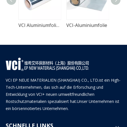
VCI Aluminiumfolie gewebter Film
VCI-Aluminiumfolie
VCI-Z
VCI EP NEUE MATERIALIEN (SHANGHAI) CO., LTD.ist ein High-
Tech-Unternehmen, das sich auf die Erforschung und
Entwicklung von VCI+ neuen umweltfreundlichen
Rostschutzmaterialien spezialisiert hat.Unser Unternehmen ist
ein börsennotiertes Unternehmen.
SCHNELLE LINKS