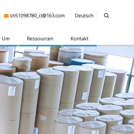
sh51098780_cl@163.com
Deutsch

Um
Ressourcen
Kontakt