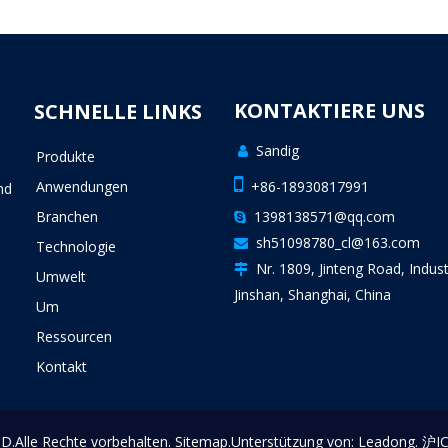
KONTAKTIERE UNS
SCHNELLE LINKS
Sandig

Produkte
n

Anwendungen
+86-18930817991
nd
Branchen
1398138571@qq.com

sh51098780_cl@163.com

Technologie
Nr. 1809, Jinteng Road, Indust

Umwelt
Jinshan, Shanghai, China
Um
Ressourcen
Kontakt
.Alle Rechte vorbehalten.
Sitemap
.Unterstützung von:
Leadong
.
沪I