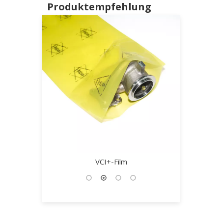
Produktempfehlung
tferner
VCI+-Film
VCI Alu