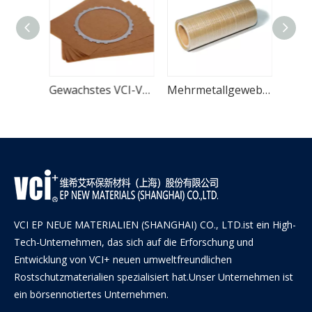
ier
Gewachstes VCI-Verpackungspapier für Gussteile
Mehrmetallgewebtes VCI-Papier mit HDPE-Schicht
VCI EP NEUE MATERIALIEN (SHANGHAI) CO., LTD.ist ein High-
Tech-Unternehmen, das sich auf die Erforschung und
Entwicklung von VCI+ neuen umweltfreundlichen
Rostschutzmaterialien spezialisiert hat.Unser Unternehmen ist
ein börsennotiertes Unternehmen.