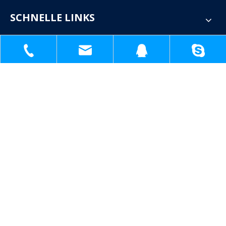
SCHNELLE LINKS
KONTAKTIERE UNS
Sandig


+86-18930817991
1398138571@qq.com

+86-18930817991
sh51098780_cl@163.com
1398138571
1398138571@q
sh51098780_cl@163.com

Nr. 1809, Jinteng Road, Industriepark Jinshan, Shanghai,

China
WARTE AUF IHR FEEDBACK!