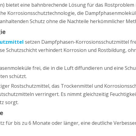
ion) bietet eine bahnbrechende Lösung für das Rostprobl
ttliche Korrosionsschutztechnologie, die Dampfphasenmolekül
ganhaltenden Schutz ohne die Nachteile herkömmlicher Met
gie
hutzmittel
setzen Dampfphasen-Korrosionsschutzmittel frei,
ese Schutzschicht verhindert Korrosion und Rostbildung, oh
enmoleküle frei, die in die Luft diffundieren und eine Schut
ten schützt.
artiger Rostschutzmittel, das Trockenmittel und Korrosionssc
schutzmitteln verringert. Es nimmt gleichzeitig Feuchtigke
tz sorgt.
ie
hutz für bis zu 6 Monate oder länger, eine deutliche Verb