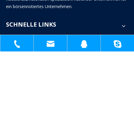
ein börsennotiertes Unternehmen.
SCHNELLE LINKS
KONTAKTIERE UNS
Sandig


+86-18930817991
1398138571@qq.com

+86-18930817991
sh51098780_cl@163.com
1398138571
1398138571@q
sh51098780_cl@163.com

Nr. 1809, Jinteng Road, Industriepark Jinshan, Shanghai,

China
WARTE AUF IHR FEEDBACK!