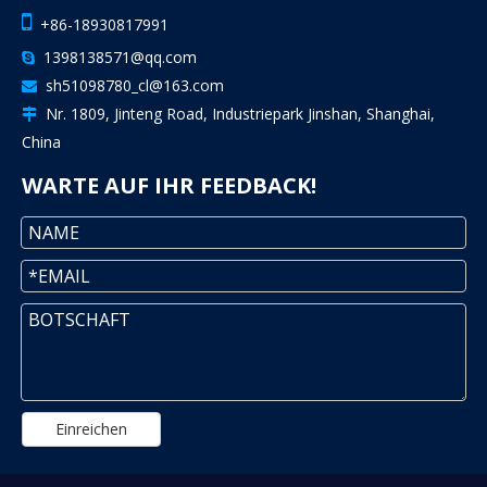

+86-18930817991
1398138571@qq.com

sh51098780_cl@163.com

Nr. 1809, Jinteng Road, Industriepark Jinshan, Shanghai,

China
WARTE AUF IHR FEEDBACK!
Einreichen